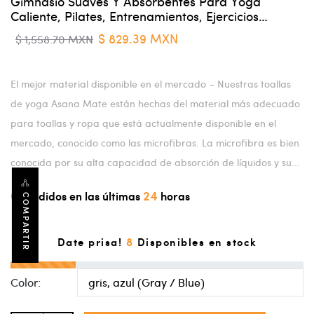
Gimnasio Suaves Y Absorbentes Para Yoga
Caliente, Pilates, Entrenamientos, Ejercicios…
$ 829.39 MXN
$ 1,558.70 MXN
El mejor material disponible en el mercado – Nuestras toallas
de yoga Asana Mate están hechas del material más adecuado
para toallas y ropa que está actualmente disponible en el
mercado, conocido como las microfibras. La microfibra es bien
conocida por su alta capacidad de absorción de líquidos y su...
6
24
Vendidos en las últimas
horas
COMPARTIR
8
Date prisa!
Disponibles en stock
Color: