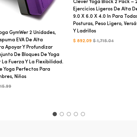
Clever Yoga Block 2 Pack – 
Ejercicios Ligeros De Alta 
9.0 X 6.0 X 4.0 In Para Toda
Posturas, Peso Ligero, Versát
Y Ladrillos
Yoga GymWer 2 Unidades,
Espuma EVA De Alta
$ 892.09
$ 1,715.04
a Apoyar Y Profundizar
njunto De Bloques De Yoga
La Fuerza Y La Flexibilidad.
e Yoga Perfectos Para
bres, Niños
415.99
1
2
3
4
5