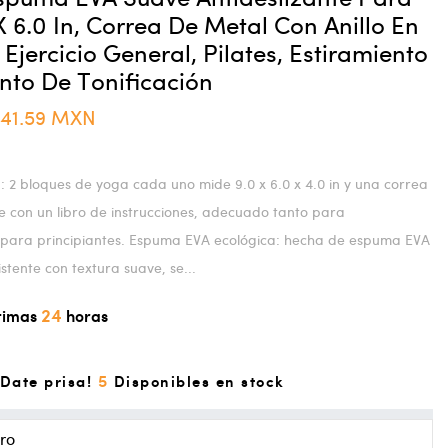
 6.0 In, Correa De Metal Con Anillo En
Ejercicio General, Pilates, Estiramiento
nto De Tonificación
941.59 MXN
 2 bloques de yoga cada uno mide 9.0 x 6.0 x 4.0 in y una correa
ne con un libro de instrucciones, adecuado tanto para
para principiantes. Espuma EVA ecológica: hecha de espuma EVA
stente con textura suave, se...
24
ltimas
horas
5
Date prisa!
Disponibles en stock