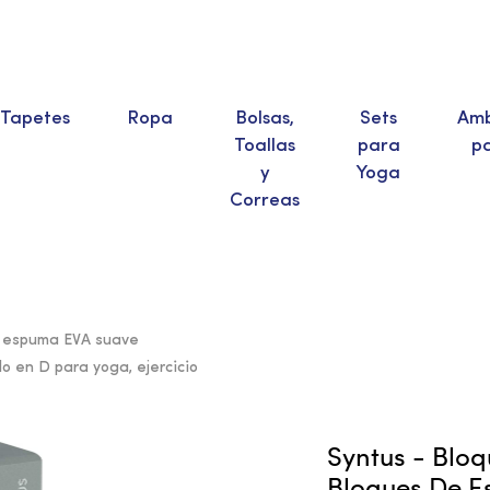
Tapetes
Ropa
Bolsas,
Sets
Amb
Toallas
para
p
y
Yoga
Correas
de espuma EVA suave
lo en D para yoga, ejercicio
Syntus - Blo
Bloques De E