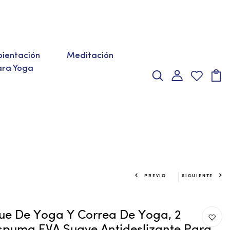
ientación
Meditación
ara Yoga
PREVIO
SIGUIENTE
que De Yoga Y Correa De Yoga, 2
spuma EVA Suave Antideslizante Para