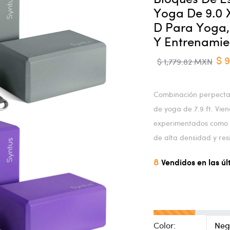
Yoga De 9.0 X
D Para Yoga, 
Y Entrenamie
$ 
$ 1,779.82 MXN
Combinación perpecta:
de yoga de 7.9 ft. Vie
experimentados como 
de alta densidad y resi
8
Vendidos en las ú
Color: