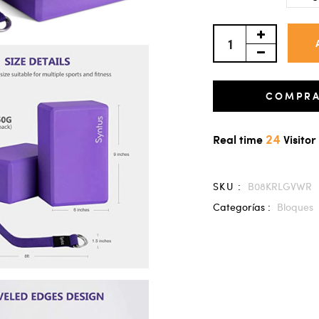
COMPRA
24
Real time
Visitor
SKU :
B08KRLGVWR
Categorías :
Bloques