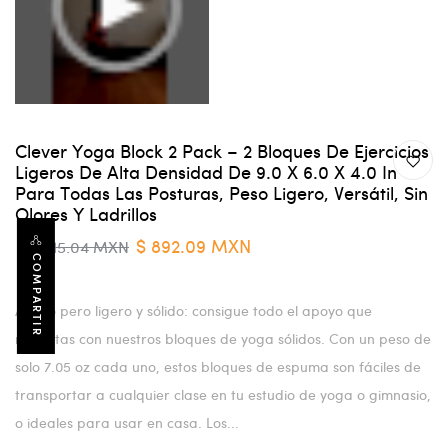
Clever Yoga Block 2 Pack – 2 Bloques De Ejercicios
Ligeros De Alta Densidad De 9.0 X 6.0 X 4.0 In
Para Todas Las Posturas, Peso Ligero, Versátil, Sin
Olores Y Ladrillos
$ 892.09 MXN
$ 1,715.04 MXN
COMPARTIR
Apoyo pero ligero y sólido: consigue todo el apoyo que
necesitas con nuestros bloques de yoga sólidos. Con un peso de
solo 7.05 oz cada uno, estos bloques de espuma son fáciles de
transportar a cualquier clase en tu estudio de yoga o gimnasio,
o ideales para usar en casa. Los...