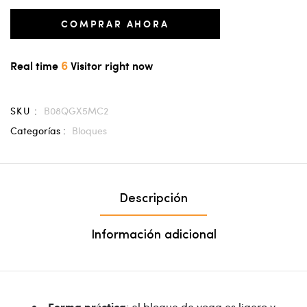
COMPRAR AHORA
6
Real time
Visitor right now
SKU :
B08QGX5MC2
Categorías :
Bloques
Descripción
Información adicional
: el bloque de yoga es ligero y