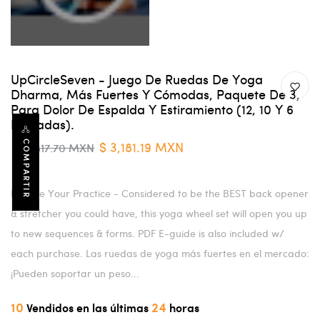
UpCircleSeven - Juego De Ruedas De Yoga
Dharma, Más Fuertes Y Cómodas, Paquete De 3,
Para Dolor De Espalda Y Estiramiento (12, 10 Y 6
Pulgadas).
$ 3,181.19 MXN
COMPARTIR
$ 4,817.70 MXN
Elevate Your Practice - Considered to be the BEST back opener
& stretcher you could have, this yoga wheel set will open you up
to new sequences & forms. PDF E-guide is also included w/
each purchase. Las ruedas de yoga más fuertes en el mercado:
¡Pueden soportar un peso...
10
24
Vendidos en las últimas
horas