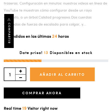
traseras. Configuración en minutos: nuestros videos en línea de
YouTube te muestran cómo configurar desde un rayo
expuesto, a un árbol.Calidad progresiva.Dos cuerdas
anudadas de fuerza de escalada para colgar, y...
COMPARTIR
11
24
Vendidos en las últimas
horas
13
Date prisa!
Disponibles en stock
AÑADIR AL CARRITO
COMPRAR AHORA
19
Real time
Visitor right now