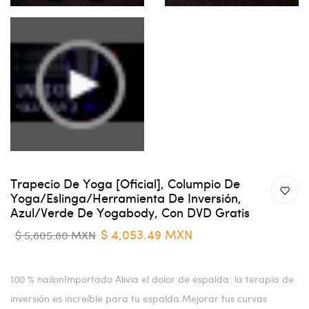
Trapecio De Yoga [oficial], Columpio De
Yoga/eslinga/herramienta De Inversión,
Azul/verde De Yogabody, Con DVD Gratis
$ 4,053.49 MXN
$ 5,805.80 MXN
100 % nailonImportado Alivia el dolor de espalda: la terapia de
inversión es increíble para tu espalda.Mejorar tus curvas