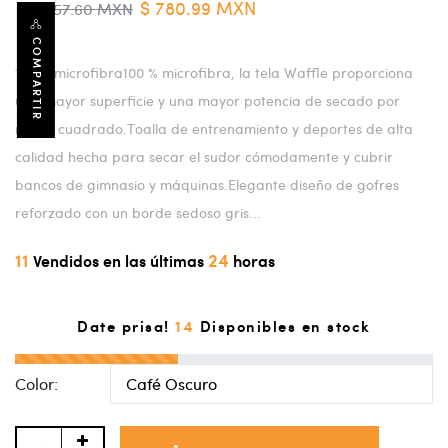
$ 780.99 MXN
$ 1,557.60 MXN
COMPARTIR
100 % microfibra100 % microfibra, la tela Waffle proporciona
una mayor superficie y una mayor potencia de secado por
metro cuadrado.Toalla de entrenamiento y deportes de alta
calidad hecha para secar el sudor cómodamente y cubrir
bancos de gimnasio y máquinas.Elegante diseño de gofres
reforzado con un borde sedoso gris...
11
24
Vendidos en las últimas
horas
14
Date prisa!
Disponibles en stock
Color: