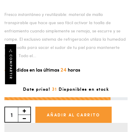
Fresco instantáneo y reutilizable: material de malla
transpirable que hace que sea fácil activar la toalla de
enfriamiento cuando simplemente se remoja, se escurre y se
rompe. El exclusivo sistema de refrigeración utiliza la humedad
de la toalla para sacar el sudor de tu piel para mantenerte
fresco. Todo el...
COMPARTIR
8
24
Vendidos en las últimas
horas
31
Date prisa!
Disponibles en stock
AÑADIR AL CARRITO