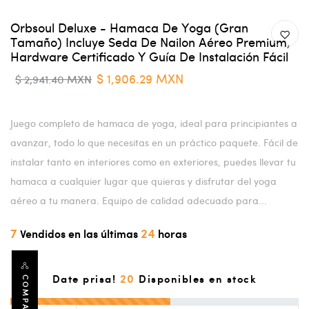
Orbsoul Deluxe - Hamaca De Yoga (gran
Tamaño) Incluye Seda De Nailon Aéreo Premium,
Hardware Certificado Y Guía De Instalación Fácil
$ 1,906.29 MXN
$ 2,941.40 MXN
Juego completo de hamaca de yoga, ideal para principiantes a
avanzar, todo lo que necesitas en un práctico paquete. Fácil de
instalar tanto en interiores como en exteriores, puedes llevar tu
hamaca a cualquier lugar que quieras y disfrutar del yoga
aéreo a tu manera. Equipo de calidad adecuado para...
7
24
Vendidos en las últimas
horas
20
Date prisa!
Disponibles en stock
COMPARTIR