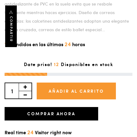
antideslizante de PVC en la suela evita que se resbale
fácilmente mientras haces ejercicios. Diseño de correas
COMPARTIR
cruzadas: los calcetines antideslizantes adoptan una elegante
correa cruzada, correas de estilo ballet especial...
15
24
Vendidos en las últimas
horas
12
Date prisa!
Disponibles en stock
AÑADIR AL CARRITO
COMPRAR AHORA
24
Real time
Visitor right now