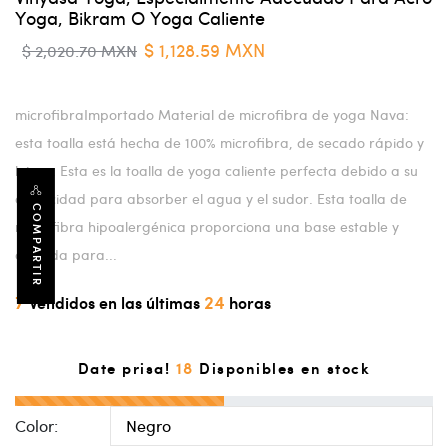
Yoga, Bikram O Yoga Caliente
$ 1,128.59 MXN
$ 2,020.70 MXN
microfibraImportado Material de microfibra de yoga Nava:
esta toalla está hecha de 100% microfibra, de secado rápido y
lujosa. Esta es la toalla de yoga caliente perfecta debido a su
capacidad para absorber el agua y el sudor. Esta toalla de
COMPARTIR
microfibra hipoalergénica proporciona una base estable y
cómoda para...
7
24
Vendidos en las últimas
horas
18
Date prisa!
Disponibles en stock
Color: