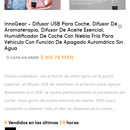
InnoGear - Difusor USB Para Coche, Difusor De
Aromaterapia, Difusor De Aceite Esencial,
Humidificador De Coche Con Niebla Fría Para
Vehículo Con Función De Apagado Automático Sin
Agua
$ 910.79 MXN
$ 1,678.60 MXN
Diseño cuidadoso: con el botón de interruptor en la parte
superior, el difusor USB de InnoGear es práctico para operar.
Alimentado por USB: se ajusta perfectamente al portavasos del
coche. Unas gotas de aceite esencial de menta, 100% puro,
ayudarán a eliminar todo el olor no deseado en tu coche,...
6
24
Vendidos en las últimas
horas