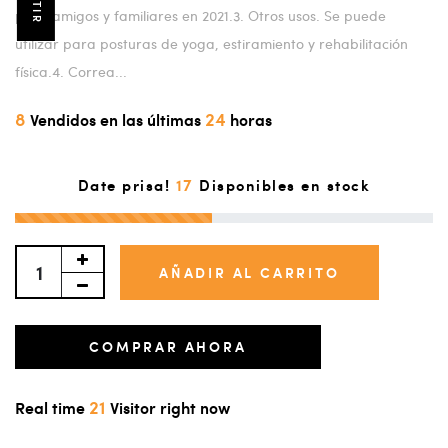
para amigos y familiares en 2021.3. Otros usos. Se puede
utilizar para posturas de yoga, estiramiento y rehabilitación
física.4. Correa...
8
24
Vendidos en las últimas
horas
17
Date prisa!
Disponibles en stock
AÑADIR AL CARRITO
COMPRAR AHORA
21
Real time
Visitor right now