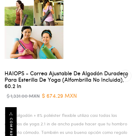
HAIOPS - Correa Ajustable De Algodón Duradero
Para Esterilla De Yoga (alfombrilla No Incluida),
60.2 In
$ 674.29 MXN
$ 1,331.00 MXN
1.92% algodón + 8% poliéster flexible utiliza casi todas las
COMPARTIR
esterillas de yoga.2.1 in de ancho puede hacer que tu hombro
se sienta cómodo. También es una buena opción como regalo