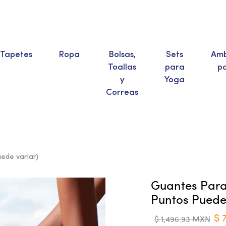
Tapetes
Ropa
Bolsas,
Sets
Amb
Toallas
para
p
y
Yoga
Correas
ede variar)
Guantes Par
Puntos Puede
$ 
$ 1,496.93 MXN