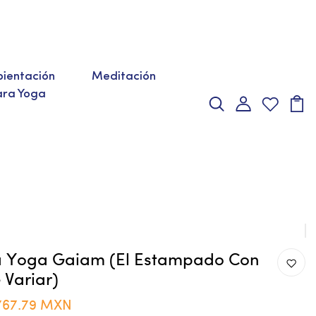
ientación
Meditación
ara Yoga
a Yoga Gaiam (el Estampado Con
 Variar)
767.79 MXN