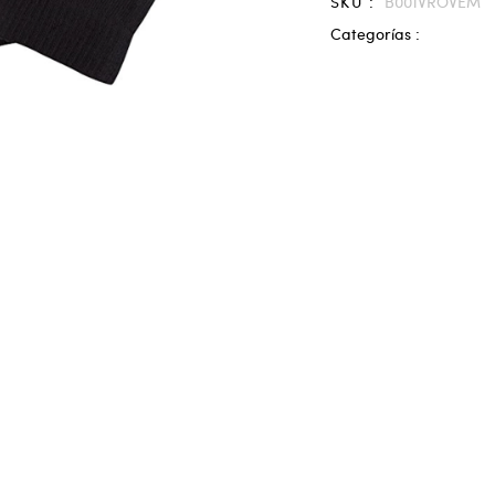
SKU :
B001VROVEM
Categorías :