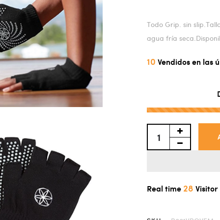
Todo Grip. sin slip.Ta
agua fría seca.Disponi
10
Vendidos en las 
28
Real time
Visitor