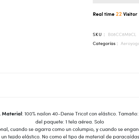
22
Real time
Visitor
SKU :
B08CC8M9CL
Categorías :
Aeroyog
: 100% nailon 40-Denie Tricot con elástico. Tamaño: 
. Material
del paquete: 1 tela aérea. Solo
ccional, cuando se agarra como un columpio, y cuando se engan
 un tejido elástico. No como el tipo de material de paracaída