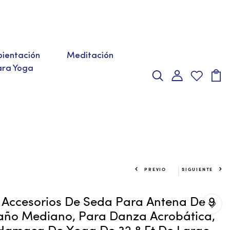
ientación
Meditación
ara Yoga
PREVIO
SIGUIENTE
De Accesorios De Seda Para Antena De 9
ño Mediano, Para Danza Acrobática,
Hamaca De Yoga De 32.8 Ft De Largo