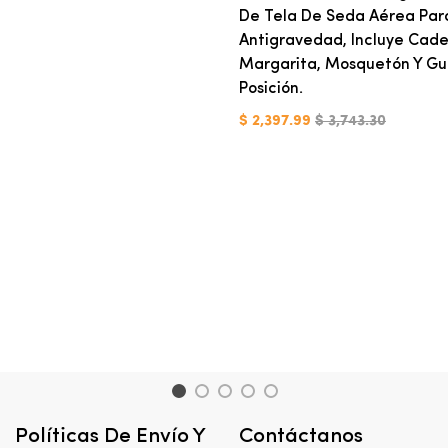
De Tela De Seda Aérea Par
Antigravedad, Incluye Cad
Margarita, Mosquetón Y Gu
Posición.
$ 2,397.99
$ 3,743.30
1
2
3
4
5
Políticas De Envío Y
Contáctanos