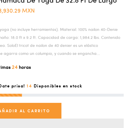
3,930.29 MXN
oga (no incluye herramientas). Material: 100% nailon 40-Denie
maño: 18.0 ft x 9.2 ft. Capacidad de carga: 1,984.2 lbs. Contenido
ea. SoloEl tricot de nailon de 40 denier es un elástico
 se agarra como un columpio, y cuando se engancha...
24
ltimas
horas
14
Date prisa!
Disponibles en stock
AÑADIR AL CARRITO