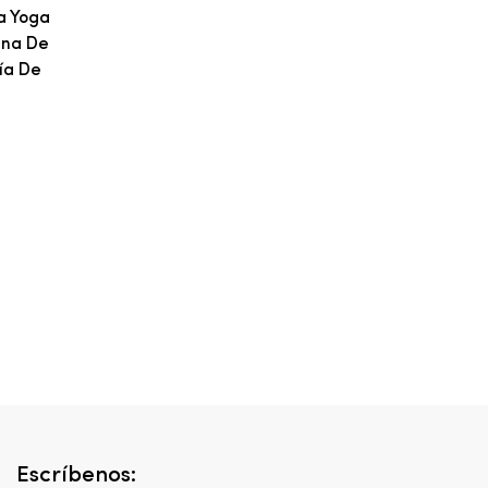
a Yoga
ena De
ía De
Escríbenos: