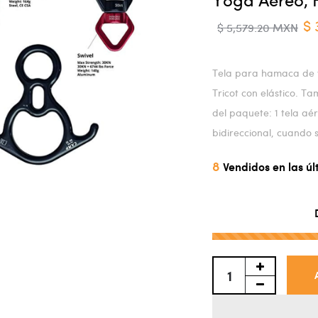
$ 
$ 5,579.20 MXN
Tela para hamaca de y
Tricot con elástico. Ta
del paquete: 1 tela aér
bidireccional, cuando
8
Vendidos en las ú