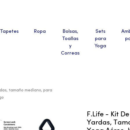
Tapetes
Ropa
Bolsas,
Sets
Amb
Toallas
para
p
y
Yoga
Correas
ardas, tamaño mediano, para
go
F.Life - Kit 
Yardas, Tama
Yoga Aéreo, 