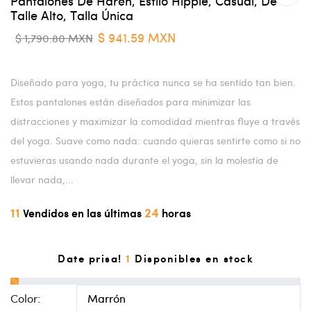
Pantalones De Harén, Estilo Hippie, Casual, De
Talle Alto, Talla Única
$ 941.59 MXN
$ 1,790.80 MXN
Diseñado para yoga, tu práctica nunca se ha sentido tan bien.
Estos pantalones están diseñados para minimizar las
distracciones y maximizar la comodidad mientras fluye a través
del yoga. Suave como nada: cuando quieras sentirte como si no
estuvieras usando nada durante el yoga, sin la molestia de
llevar nada,...
11
24
Vendidos en las últimas
horas
1
Date prisa!
Disponibles en stock
Color: