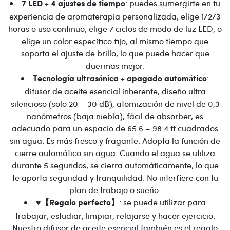
: puedes sumergirte en tu
7 LED + 4 ajustes de tiempo
experiencia de aromaterapia personalizada, elige 1/2/3
horas o uso continuo, elige 7 ciclos de modo de luz LED, o
elige un color específico fijo, al mismo tiempo que
soporta el ajuste de brillo, lo que puede hacer que
duermas mejor.
:
Tecnología ultrasónica + apagado automático
difusor de aceite esencial inherente, diseño ultra
silencioso (solo 20 – 30 dB), atomización de nivel de 0,3
nanómetros (baja niebla), fácil de absorber, es
adecuado para un espacio de 65.6 – 98.4 ft cuadrados
sin agua. Es más fresco y fragante. Adopta la función de
cierre automático sin agua. Cuando el agua se utiliza
durante 5 segundos, se cierra automáticamente, lo que
te aporta seguridad y tranquilidad. No interfiere con tu
plan de trabajo o sueño.
: se puede utilizar para
♥【Regalo perfecto】
trabajar, estudiar, limpiar, relajarse y hacer ejercicio.
Nuestro difusor de aceite esencial también es el regalo