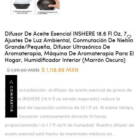
Difusor De Aceite Esencial INSHERE 18.6 Fl Oz, 7
Ajustes De Luz Ambiental, Conmutación De Niebla
Grande/pequeña, Difusor Ultrasónico De
Aromaterapia, Máquina De Aromaterapia Para El
Hogar, Humidificador Interior (marrón Oscuro)
$ 1,118.69 MXN
$ 1,911.80 MXN
COMPARTIR
Nueva actualización: el difusor de aceite esencial de grano de
madera INSHERE (18.6 fl oz versión mejorada) reduce la
necesidad de reposición continua de 10.1 fl oz. Al mismo tiempo,
puede funcionar continuamente durante 10 horas,
proporcionando 1.0-1.7 fl oz/h de humedad. Nuestro difusor de
aceite esencial está hecho de materiales médicos sin...