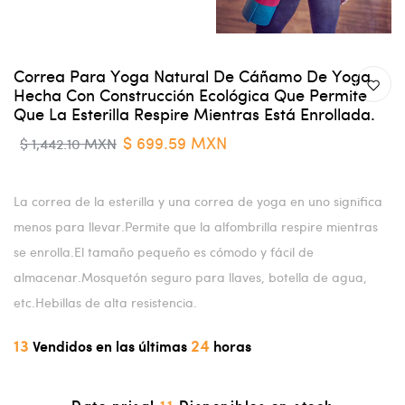
Correa Para Yoga Natural De Cáñamo De Yoga
Hecha Con Construcción Ecológica Que Permite
Que La Esterilla Respire Mientras Está Enrollada.
$ 699.59 MXN
$ 1,442.10 MXN
La correa de la esterilla y una correa de yoga en uno significa
menos para llevar.Permite que la alfombrilla respire mientras
se enrolla.El tamaño pequeño es cómodo y fácil de
almacenar.Mosquetón seguro para llaves, botella de agua,
etc.Hebillas de alta resistencia.
13
24
Vendidos en las últimas
horas
11
Date prisa!
Disponibles en stock