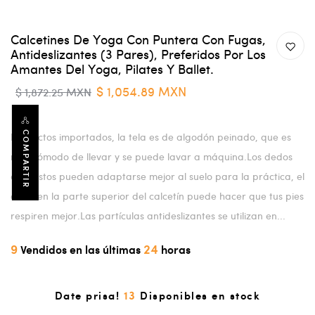
Calcetines De Yoga Con Puntera Con Fugas,
Antideslizantes (3 Pares), Preferidos Por Los
Amantes Del Yoga, Pilates Y Ballet.
$ 1,054.89 MXN
$ 1,872.25 MXN
COMPARTIR
Productos importados, la tela es de algodón peinado, que es
más cómodo de llevar y se puede lavar a máquina.Los dedos
expuestos pueden adaptarse mejor al suelo para la práctica, el
corte en la parte superior del calcetín puede hacer que tus pies
respiren mejor.Las partículas antideslizantes se utilizan en...
9
24
Vendidos en las últimas
horas
13
Date prisa!
Disponibles en stock