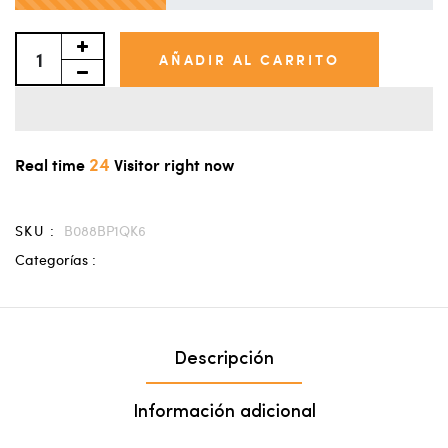
AÑADIR AL CARRITO
24
Real time
Visitor right now
SKU :
B088BP1QK6
Categorías :
Descripción
Información adicional