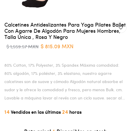
Calcetines Antideslizantes Para Yoga Pilates Ballet
Con Agarre De Algodón Para Mujeres Hombres,
Talla Única , Rosa Y Negro
$ 815.09 MXN
$ 1,559.57 MXN
80% Cotton, 17% Polyester, 3% Spandex Máxima comodidad:
80% algodón, 17% poliéster, 3% elastano, nuestro agarre
calcetines son de suave y cómodo Algodón natural absorbe el
sudor y le ofrece la comodidad y fresco, pero menos Bulk. cm.
Lavable a máquina lavar al revés con un ciclo suave. secar al...
14
24
Vendidos en las últimas
horas
1
Date prisa!
Disponibles en stock