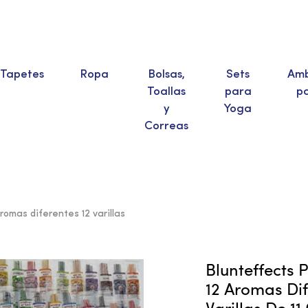
Tapetes
Ropa
Bolsas,
Sets
Amb
Toallas
para
p
y
Yoga
Correas
omas diferentes 12 varillas
Blunteffects
12 Aromas Dif
Varillas De 11