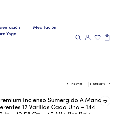
ientación
Meditación
ara Yoga
PREVIO
SIGUIENTE
 Premium Incienso Sumergido A Mano –
erentes 12 Varillas Cada Uno – 144
.0 In – 10.58 Oz – 45 Min Por Palo