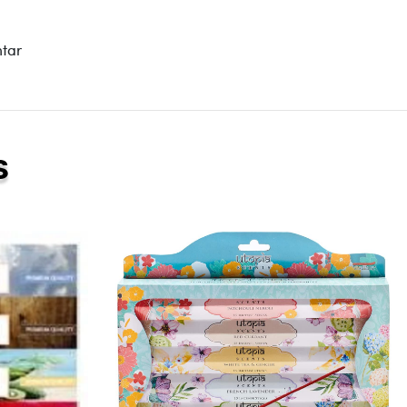
ntar
s