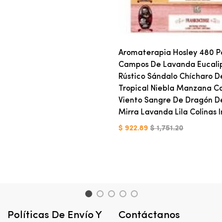
Aromaterapia Hosley 480 P
Campos De Lavanda Eucali
Rústico Sándalo Chícharo D
Tropical Niebla Manzana C
Viento Sangre De Dragón 
Mirra Lavanda Lila Colinas 
$ 922.89
$ 1,751.20
1
2
3
4
5
Políticas De Envío Y
Contáctanos