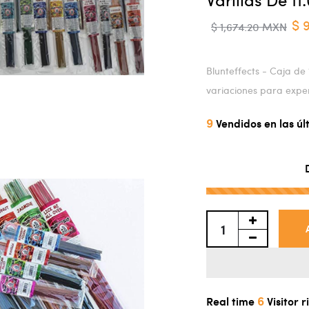
$ 
$ 1,674.20 MXN
Blunteffects - Caja de 
variaciones para exp
9
Vendidos en las ú
6
Real time
Visitor 