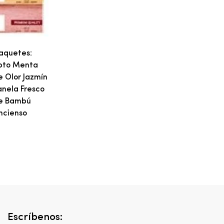
aquetes:
pto Menta
e Olor Jazmín
anela Fresco
De Bambú
Incienso
Escríbenos: