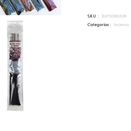
SKU :
B07SDB8X3N
Categorías :
Incienso