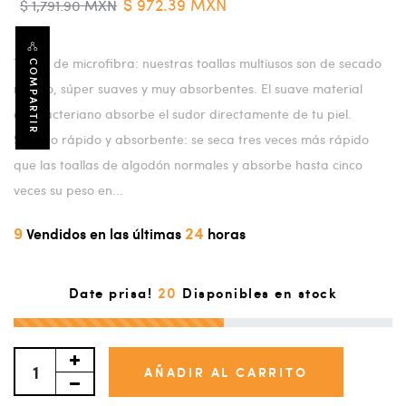
$ 972.39 MXN
$ 1,791.90 MXN
Toalla de microfibra: nuestras toallas multiusos son de secado
COMPARTIR
rápido, súper suaves y muy absorbentes. El suave material
antibacteriano absorbe el sudor directamente de tu piel.
Secado rápido y absorbente: se seca tres veces más rápido
que las toallas de algodón normales y absorbe hasta cinco
veces su peso en...
9
24
Vendidos en las últimas
horas
20
Date prisa!
Disponibles en stock
AÑADIR AL CARRITO