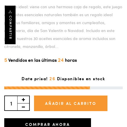
Regalo ideal: viene con una hermosa caja de regalo, este juego
de aceites esenciales naturales también es un regalo ideal
COMPARTIR
para tus familiares, amigos y amantes en cumpleaños,
aniversario, día de San Valentín o Navidad. Incluido en este
juego: nuestros 30 aceites esenciales de aroma incluidos son
citronela, manzanilla, árbol...
5
24
Vendidos en las últimas
horas
26
Date prisa!
Disponibles en stock
AÑADIR AL CARRITO
COMPRAR AHORA