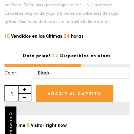
perfecto. Talla única para mujer talla 5 – 8. 2 pares de
calcetines negros de yoga y 2 pares de calcetines de yoga
grises. Diseño de dedo abierto: permite la libertad de...
10
24
Vendidos en las últimas
horas
22
Date prisa!
Disponibles en stock
Color:
AÑADIR AL CARRITO
COMPARTIR
6
Real time
Visitor right now